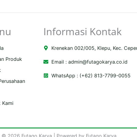
nu
Informasi Kontak
da
Krenekan 002/005, Klepu, Kec. Cepe
an Produk
Email :
admin@futagokarya.co.id
k
WhatsApp : (+62) 813-7799-0055
 Perusahaan
e
ping-
k Kami
 © 2026 Futago Karya | Powered by Futago Karya