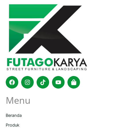
Facebook
Instagram
Tiktok
Youtube
Shopping-
bag
Menu
Beranda
Produk