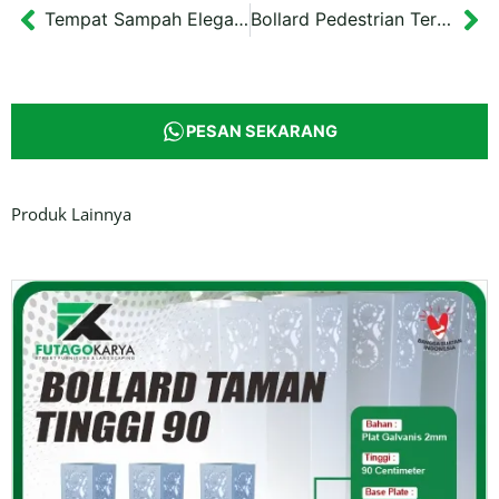
Tempat Sampah Elegan Jogja Berbahan Besi
Bollard Pedestrian Terazo (Teraso) Bentuk Bulat
Prev
Ne
PESAN SEKARANG
Produk Lainnya