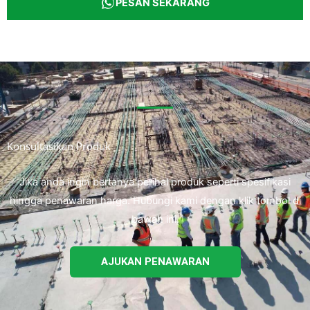
PESAN SEKARANG
Konsultasikan Produk
Jika anda ingin bertanya perihal produk seperti spesifikasi
hingga penawaran harga. Hubungi kami dengan klik tombol di
bawah ini.
AJUKAN PENAWARAN