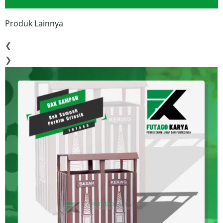
Produk Lainnya
❮
❯