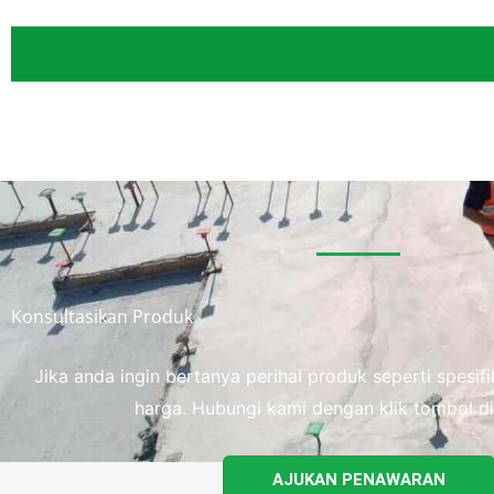
Konsultasikan Produk
Jika anda ingin bertanya perihal produk seperti spesi
harga. Hubungi kami dengan klik tombol di
AJUKAN PENAWARAN