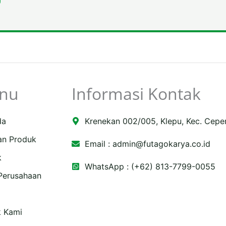
nu
Informasi Kontak
da
Krenekan 002/005, Klepu, Kec. Cepe
an Produk
Email :
admin@futagokarya.co.id
k
WhatsApp : (+62) 813-7799-0055
 Perusahaan
e
ping-
k Kami