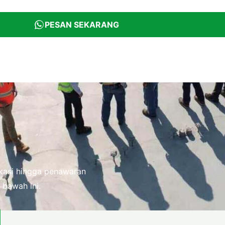
PESAN SEKARANG
fikasi hingga penawaran
 bawah ini.