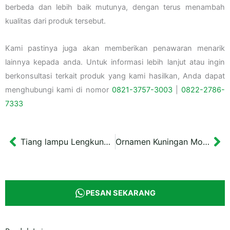
berbeda dan lebih baik mutunya, dengan terus menambah
kualitas dari produk tersebut.
Kami pastinya juga akan memberikan penawaran menarik
lainnya kepada anda. Untuk informasi lebih lanjut atau ingin
berkonsultasi terkait produk yang kami hasilkan, Anda dapat
menghubungi kami di nomor
0821-3757-
3003
|
0822-2786-
7333
Tiang lampu Lengkung Ornamen Rusa 6,5 meter
Ornamen Kuningan Model Lembuswana
Prev
Ne
PESAN SEKARANG