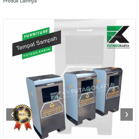
Produk Lainnya
❮
❯