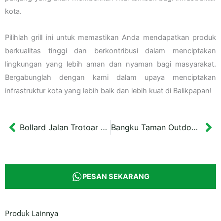
kota.
Pilihlah grill ini untuk memastikan Anda mendapatkan produk
berkualitas tinggi dan berkontribusi dalam menciptakan
lingkungan yang lebih aman dan nyaman bagi masyarakat.
Bergabunglah dengan kami dalam upaya menciptakan
infrastruktur kota yang lebih baik dan lebih kuat di Balikpapan!
Bollard Jalan Trotoar Motif Semanggi Surabaya 85 cm
Bangku Taman Outdoor Minimalis Pasuruan 150 cm
Prev
Ne
PESAN SEKARANG
Produk Lainnya