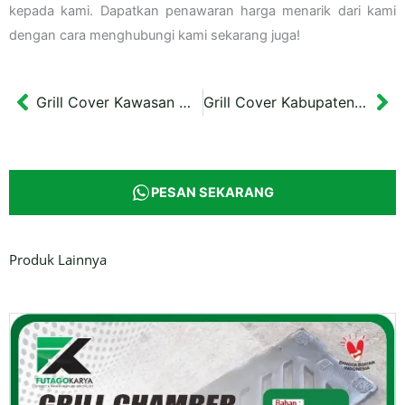
kepada kami. Dapatkan penawaran harga menarik dari kami
dengan cara menghubungi kami sekarang juga!
Grill Cover Kawasan Wisata MBK Kota Blitar
Grill Cover Kabupaten Kudus Persegi
Prev
Ne
PESAN SEKARANG
Produk Lainnya