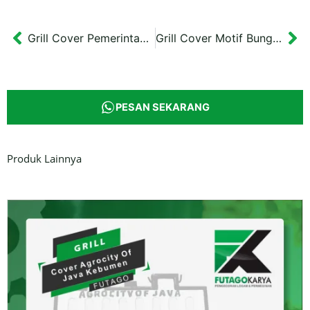
Grill Cover Pemerintah Kota Surabaya
Grill Cover Motif Bunga Kota Surabaya
Prev
Ne
PESAN SEKARANG
Produk Lainnya