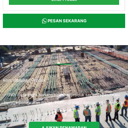
PESAN SEKARANG
Konsultasikan Produk
Jika anda ingin bertanya perihal produk seperti spesifikasi
hingga penawaran harga. Hubungi kami dengan klik tombol di
bawah ini.
AJUKAN PENAWARAN