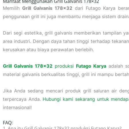
Manfaat Menggunakan Grill Galvanis 178×32
Memilih
Grill Galvanis 178×32
dari Futago Karya berar
penggunaan grill ini juga membantu menjaga sistem drain
Dari segi estetika, grill galvanis memberikan tampilan y
area industri. Dengan daya tahan tinggi terhadap tekanan
kerusakan atau biaya perawatan berlebih.
Grill Galvanis 178×32
produksi
Futago Karya
adalah so
material galvanis berkualitas tinggi, grill ini mampu ber
Jika Anda sedang mencari produk grill saluran air deng
terpercaya Anda.
Hubungi kami sekarang untuk mendap
internasional!
FAQ:
1. Apa itu Grill Galvanis 178×32 produksi Futago Karya?