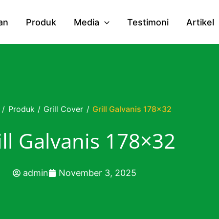
an
Produk
Media
Testimoni
Artikel
/
Produk
/
Grill Cover
/
Grill Galvanis 178×32
ill Galvanis 178×32
admin
November 3, 2025