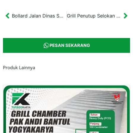
Bollard Jalan Dinas SDA Surabaya 90 cm
Grill Penutup Selokan Medium Duty 50×50 cm Proyek UII Yogyakarta
Prev
Ne
PESAN SEKARANG
Produk Lainnya