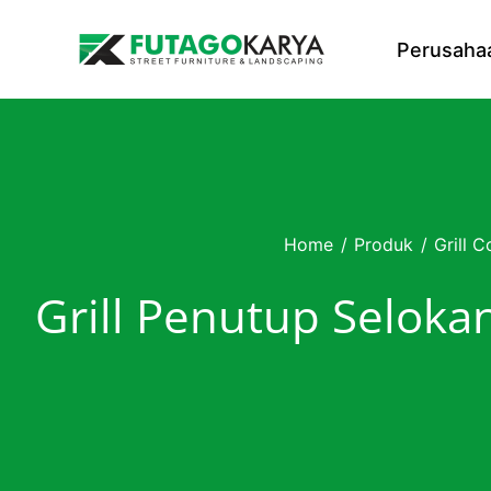
Skip to content
Perusaha
Home
/
Produk
/
Grill C
Grill Penutup Selok