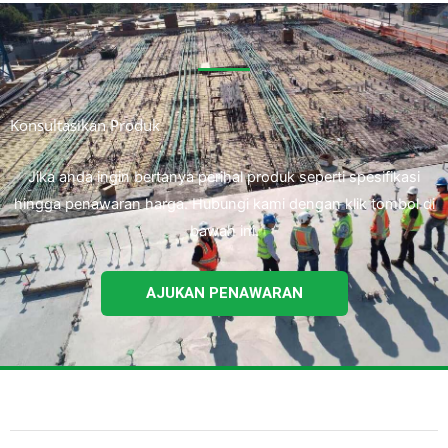
Konsultasikan Produk
Jika anda ingin bertanya perihal produk seperti spesifikasi
hingga penawaran harga. Hubungi kami dengan klik tombol di
bawah ini.
AJUKAN PENAWARAN