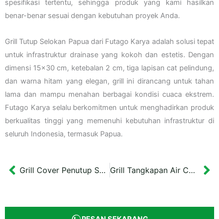
spesifikasi tertentu, sehingga produk yang kami hasilkan
benar-benar sesuai dengan kebutuhan proyek Anda.
Grill Tutup Selokan Papua dari Futago Karya adalah solusi tepat
untuk infrastruktur drainase yang kokoh dan estetis. Dengan
dimensi 15×30 cm, ketebalan 2 cm, tiga lapisan cat pelindung,
dan warna hitam yang elegan, grill ini dirancang untuk tahan
lama dan mampu menahan berbagai kondisi cuaca ekstrem.
Futago Karya selalu berkomitmen untuk menghadirkan produk
berkualitas tinggi yang memenuhi kebutuhan infrastruktur di
seluruh Indonesia, termasuk Papua.
Grill Cover Penutup Selokan Besi 52×26 cm Malang
Grill Tangkapan Air Cover Besi 48×130 cm Bojonegoro
Prev
Ne