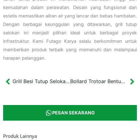
kemudahan dalam perawatan. Desain yang fungsional dan
estetis memastikan aliran air yang lancar dan bebas hambatan.
Dengan berbagai keunggulan yang ditawarkan, grill tutup
selokan ini menjadi pilihan ideal untuk berbagai proyek
infrastruktur. Kami Futago Karya selalu berkomitmen untuk
memberikan produk terbaik yang memenuhi dan melampaui
harapan pelanggan.
Grill Besi Tutup Selokan 40×40 cm Kota Semarang
Bollard Trotoar Bentuk L Banjar Kalimantan 140 cm
Prev
Ne
PESAN SEKARANG
Produk Lainnya