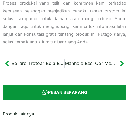
Proses produksi yang teliti dan komitmen kami terhadap
kepuasan pelanggan menjadikan bangku taman custom ini
solusi sempurna untuk taman atau ruang terbuka Anda.
Jangan ragu untuk menghubungi kami untuk informasi lebih
lanjut dan konsultasi gratis tentang produk ini. Futago Karya,
solusi terbaik untuk furnitur luar ruang Anda.
Bollard Trotoar Bola Beton Kota Purworejo 54 cm
Manhole Besi Cor Medium Duty (FC) Kota Surabaya
Prev
Ne
PESAN SEKARANG
Produk Lainnya