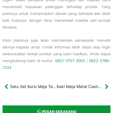
menambah kepuasan pelanggan terhadap produk. Yang
pastinya untuk memproduksi desain yang berbeda dan lebih
baik mutunya, dengan terus menambah kualitas dari produk
tersebut.
Kami pastinya juga akan memberikan penawaran menarik
lainnya kepada anda. Untuk informasi lebih lanjut atau ingin
berkonsultasi terkait produk yang kami hasilkan, Anda dapat
menghubungi kami di nomor
0821-3757-
3003
|
0822-2786-
7333
Satu Set Kursi Meja Taman Romawi
Kaki Meja Metal Casting Tapak 4 Type 2
Prev
Ne
PESAN SEKARANG