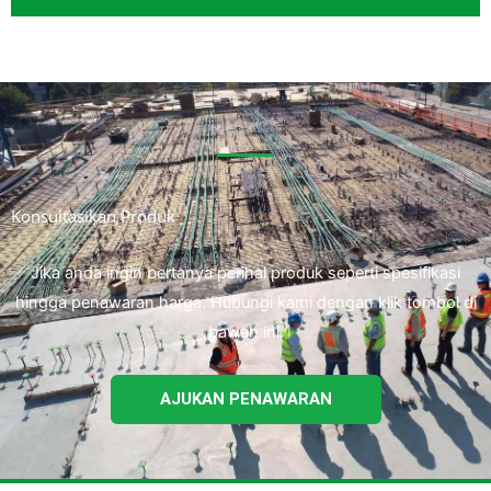
Konsultasikan Produk
Jika anda ingin bertanya perihal produk seperti spesifikasi
hingga penawaran harga. Hubungi kami dengan klik tombol di
bawah ini.
AJUKAN PENAWARAN