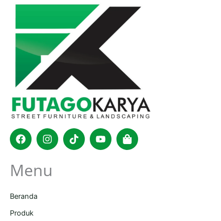
Facebook
Instagram
Tiktok
Youtube
Shopping-
bag
Menu
Beranda
Produk