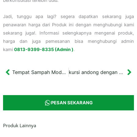
berkonsultasi terlebih dulu.
Jadi, tunggu apa lagi? segera dapatkan sekarang juga
penawaran harga dari Produk ini dengan menghubungi kami
sekarang juga!. Informasi selengkapnya mengenai produk,
harga dan juga pemesanan bisa menghubungi admin
kami
0813-9399-8335 (Admin )
.
Tempat Sampah Model Heritage Iconic
kursi andong dengan sandaran
Prev
Ne
PESAN SEKARANG
Produk Lainnya