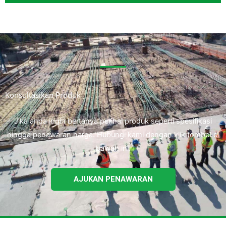
Konsultasikan Produk
Jika anda ingin bertanya perihal produk seperti spesifikasi
hingga penawaran harga. Hubungi kami dengan klik tombol di
bawah ini.
AJUKAN PENAWARAN