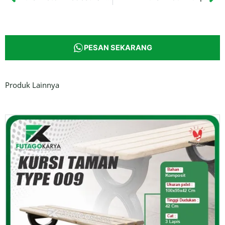
Prev
Ne
PESAN SEKARANG
Produk Lainnya