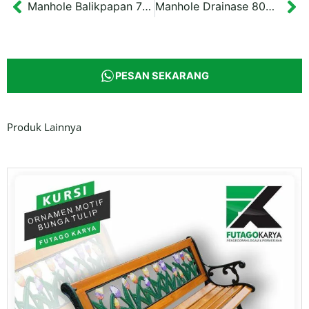
Manhole Balikpapan 70×70
Manhole Drainase 80×80 Kutai Kartanegara
Prev
Ne
PESAN SEKARANG
Produk Lainnya