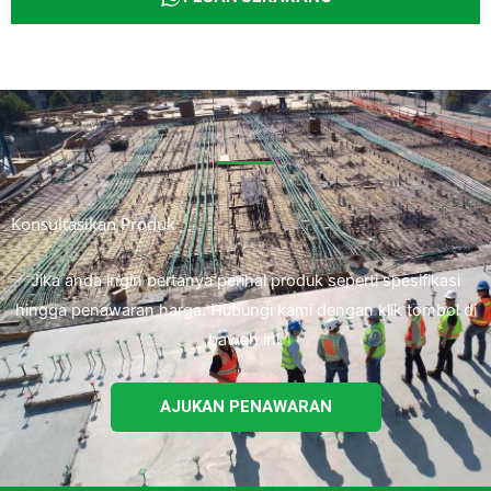
Konsultasikan Produk
Jika anda ingin bertanya perihal produk seperti spesifikasi
hingga penawaran harga. Hubungi kami dengan klik tombol di
bawah ini.
AJUKAN PENAWARAN