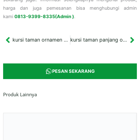
harga dan juga pemesanan bisa menghubungi admin
kami
0813-9399-8335(Admin )
.
kursi taman ornamen bunga tulip gold epl
kursi taman panjang ornamen ikan koi warna hitam
Prev
Ne
PESAN SEKARANG
Produk Lainnya