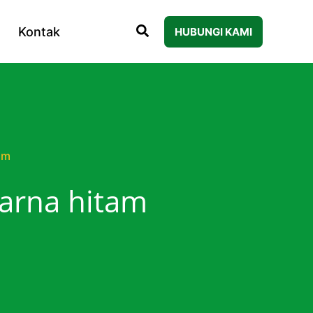
Kontak
HUBUNGI KAMI
am
arna hitam