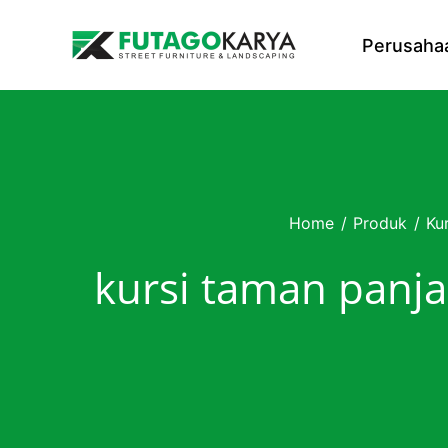
Skip to content
Perusaha
Home
/
Produk
/
Ku
kursi taman panj