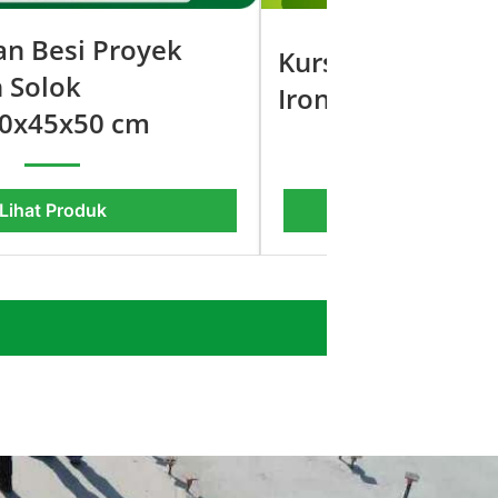
an Besi Proyek
Kursi Taman Gun
 Solok
Iron cast
0x45x50 cm
Lihat Produk
Lihat Pro