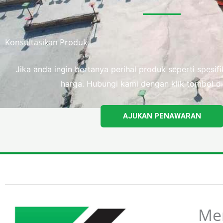
Konsultasikan Produk
Jika anda ingin bertanya perihal produk seperti spesi
harga. Hubungi kami dengan klik tombol di
AJUKAN PENAWARAN
Me