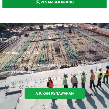
PESAN SEKARANG
Konsultasikan Produk
Jika anda ingin bertanya perihal produk seperti spesifikasi
hingga penawaran harga. Hubungi kami dengan klik tombol di
bawah ini.
AJUKAN PENAWARAN