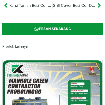
Kursi Taman Besi Cor Minimalis Surakarta 150x55x58 cm
Grill Cover Besi Cor Drainase Surabaya 150×150 cm
Prev
Ne
PESAN SEKARANG
Produk Lainnya