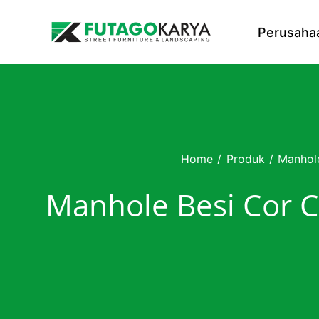
Skip to content
Perusaha
Home
/
Produk
/
Manhol
Manhole Besi Cor 