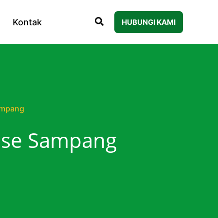
Kontak
HUBUNGI KAMI
ampang
nase Sampang