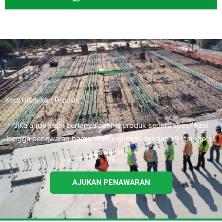
Konsultasikan Produk
Jika anda ingin bertanya perihal produk seperti spesifikasi
hingga penawaran harga. Hubungi kami dengan klik tombol di
bawah ini.
AJUKAN PENAWARAN