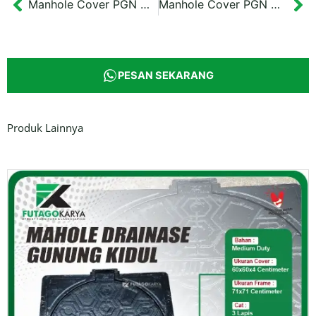
Manhole Cover PGN Motif Bunga Raflesia
Manhole Cover PGN Motif Burung Merak
Prev
Ne
PESAN SEKARANG
Produk Lainnya