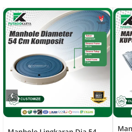
❮
Man
Manhole Lingkaran Dia 54