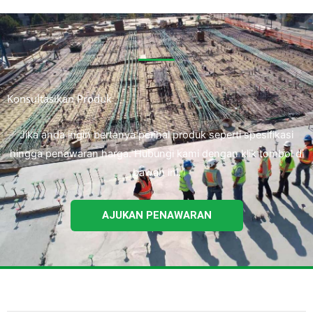
Konsultasikan Produk
Jika anda ingin bertanya perihal produk seperti spesifikasi
hingga penawaran harga. Hubungi kami dengan klik tombol di
bawah ini.
AJUKAN PENAWARAN