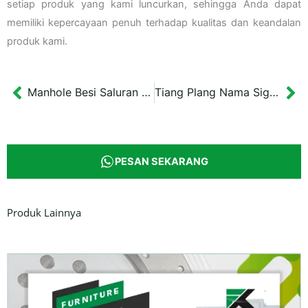
setiap produk yang kami luncurkan, sehingga Anda dapat
memiliki kepercayaan penuh terhadap kualitas dan keandalan
produk kami.
Manhole Besi Saluran Drainase Kota Semarang Cover 75×75 cm
Tiang Plang Nama Signage Jalan Papua 2 meter
Prev
Ne
PESAN SEKARANG
Produk Lainnya