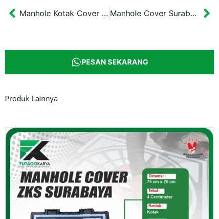
Manhole Kotak Cover Balangan Sanggam
Manhole Cover Surabaya Motif Balai Kota
Prev
Ne
PESAN SEKARANG
Produk Lainnya