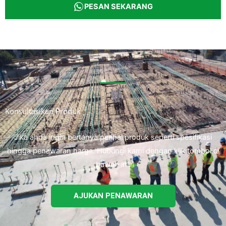
PESAN SEKARANG
Konsultasikan Produk
Jika anda ingin bertanya perihal produk seperti spesifikasi
hingga penawaran harga. Hubungi kami dengan klik tombol di
bawah ini.
AJUKAN PENAWARAN