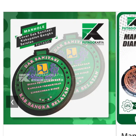
❮
Man