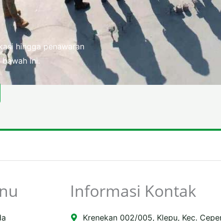
fikasi hingga penawaran
 bawah ini.
nu
Informasi Kontak
da
Krenekan 002/005, Klepu, Kec. Cepe