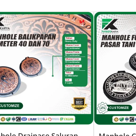
hole Drainase Saluran
Manhole C