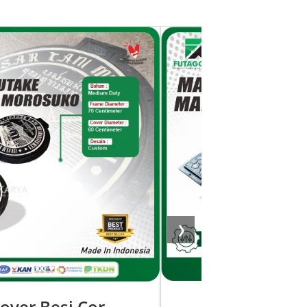
❯
over Besi Cor