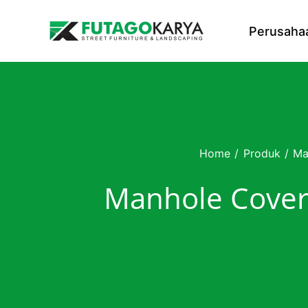
Skip to content
Perusaha
Home
/
Produk
/
Ma
Manhole Cover