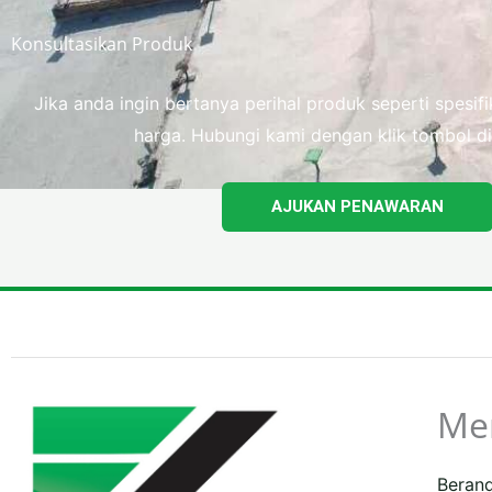
Konsultasikan Produk
Jika anda ingin bertanya perihal produk seperti spesi
harga. Hubungi kami dengan klik tombol di
AJUKAN PENAWARAN
Me
Beran