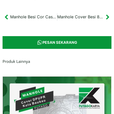
Manhole Besi Cor Cast Iron Pasuruan Cover 80 x 80 cm
Manhole Cover Besi 80 x 50 cm Drainase Kota Pekalongan
Prev
Ne
PESAN SEKARANG
Produk Lainnya