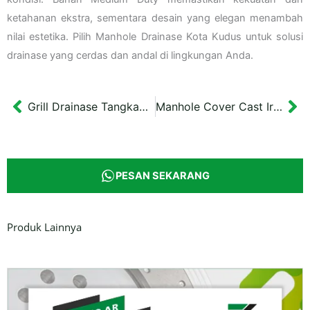
ketahanan ekstra, sementara desain yang elegan menambah
nilai estetika. Pilih Manhole Drainase Kota Kudus untuk solusi
drainase yang cerdas dan andal di lingkungan Anda.
Grill Drainase Tangkapan Air Dinas Banjarmasin 60×60 cm
Manhole Cover Cast Iron Drainase Cikarang Diameter 65 cm
Prev
Ne
PESAN SEKARANG
Produk Lainnya