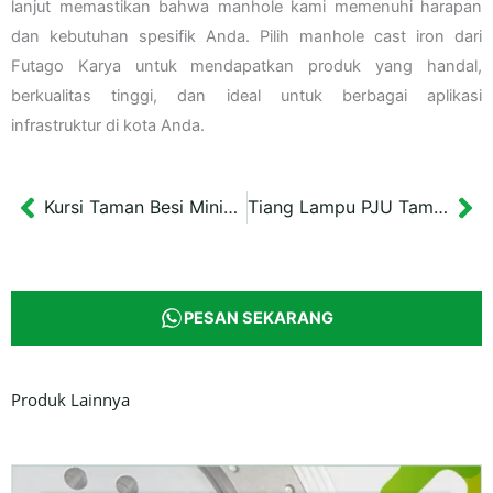
lanjut memastikan bahwa manhole kami memenuhi harapan
dan kebutuhan spesifik Anda. Pilih manhole cast iron dari
Futago Karya untuk mendapatkan produk yang handal,
berkualitas tinggi, dan ideal untuk berbagai aplikasi
infrastruktur di kota Anda.
Kursi Taman Besi Minimalis Greenhils di Yogyakarta 120×80 cm
Tiang Lampu PJU Taman Outdoor Klaten Tinggi 4 meter
Prev
Ne
PESAN SEKARANG
Produk Lainnya