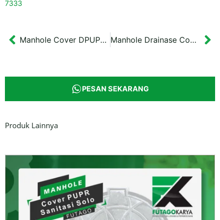
7333
Manhole Cover DPUPR Kota Banjarmasin
Manhole Drainase Cover Kota Mojokerto
Prev
Ne
PESAN SEKARANG
Produk Lainnya