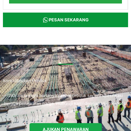
PESAN SEKARANG
Konsultasikan Produk
Jika anda ingin bertanya perihal produk seperti spesifikasi
hingga penawaran harga. Hubungi kami dengan klik tombol di
bawah ini.
AJUKAN PENAWARAN