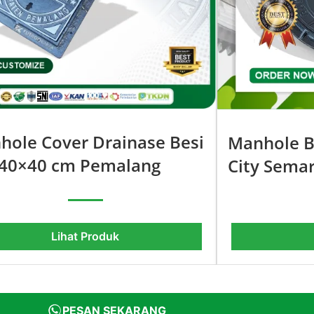
hole Cover Drainase Besi
Manhole B
 40×40 cm Pemalang
City Sema
Lihat Produk
PESAN SEKARANG