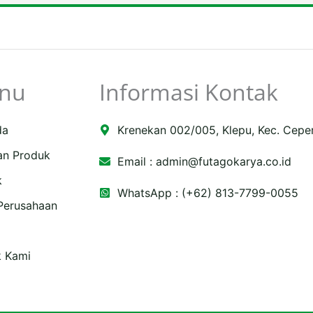
nu
Informasi Kontak
da
Krenekan 002/005, Klepu, Kec. Cepe
an Produk
Email :
admin@futagokarya.co.id
k
WhatsApp : (+62) 813-7799-0055
 Perusahaan
e
ping-
k Kami