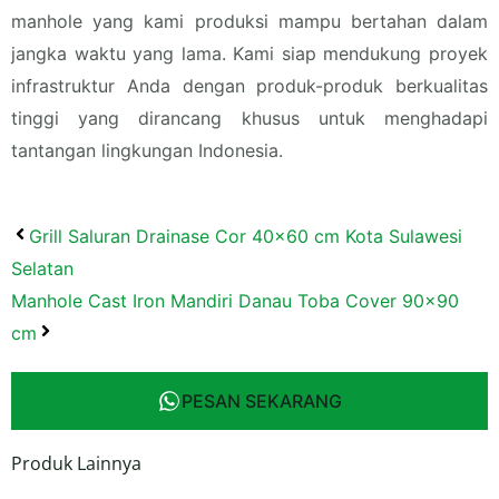
manhole yang kami produksi mampu bertahan dalam
jangka waktu yang lama. Kami siap mendukung proyek
infrastruktur Anda dengan produk-produk berkualitas
tinggi yang dirancang khusus untuk menghadapi
tantangan lingkungan Indonesia.
Prev
Next
Grill Saluran Drainase Cor 40×60 cm Kota Sulawesi
Selatan
Manhole Cast Iron Mandiri Danau Toba Cover 90×90
cm
PESAN SEKARANG
Produk Lainnya