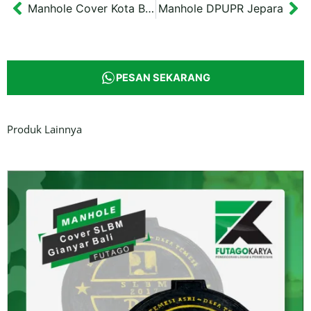
Manhole Cover Kota Balikpapan
Manhole DPUPR Jepara
Prev
Ne
PESAN SEKARANG
Produk Lainnya