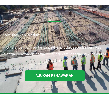
Konsultasikan Produk
Jika anda ingin bertanya perihal produk seperti spesifikasi
hingga penawaran harga. Hubungi kami dengan klik tombol di
bawah ini.
AJUKAN PENAWARAN