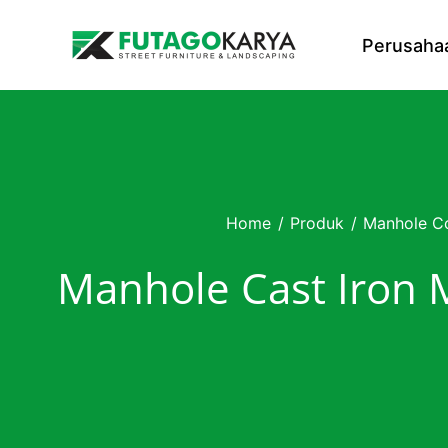
Skip to content
Perusaha
Home
/
Produk
/
Manhole C
Manhole Cast Iron 