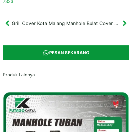
7333
Grill Cover Kota Malang
Manhole Bulat Cover Kab.Gresik
Prev
Ne
PESAN SEKARANG
Produk Lainnya