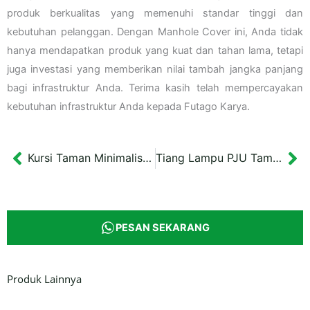
produk berkualitas yang memenuhi standar tinggi dan
kebutuhan pelanggan. Dengan Manhole Cover ini, Anda tidak
hanya mendapatkan produk yang kuat dan tahan lama, tetapi
juga investasi yang memberikan nilai tambah jangka panjang
bagi infrastruktur Anda. Terima kasih telah mempercayakan
kebutuhan infrastruktur Anda kepada Futago Karya.
Kursi Taman Minimalis Outdoor Pasuruan 155×50 cm
Tiang Lampu PJU Taman Kota Solo Bahan Pipa Galvanis
Prev
Ne
PESAN SEKARANG
Produk Lainnya