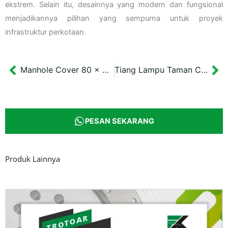
ekstrem. Selain itu, desainnya yang modern dan fungsional
menjadikannya pilihan yang sempurna untuk proyek
infrastruktur perkotaan.
Manhole Cover 80 x 80 cm Drainase Saluran Bondowoso
Tiang Lampu Taman Cabang Tunggal Balikpapan Tinggi 3 m
Prev
Ne
PESAN SEKARANG
Produk Lainnya