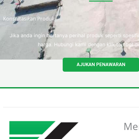
Konsultasikan Produk
Jika anda ingin bertanya perihal produk seperti spesi
harga. Hubungi kami dengan klik tombol di
AJUKAN PENAWARAN
Me