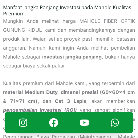
Manfaat Jangka Panjang Investasi pada Mahole Kualitas
Premium.
Mungkin Anda melihat harga MAHOLE FIBER OPTIK
GUNUNG KIDUL kami dan membandingkannya dengan
produk lain. Wajar, setiap proyek pasti memiliki batasan
anggaran. Namun, kami ingin Anda melihat pembelian
Mahole sebagai
investasi jangka panjang
, bukan hanya
sebagai biaya sekali pakai.
Kualitas premium dari Mahole kami, yang tercermin dari
material Medium Duty, dimensi presisi (60x60x4 cm
& 71×71 cm), dan Cat 3 Lapis
, akan memberikan
pengembalian investasi (ROI)
yang sangat signifikan
dalam jangka waktu 5, 10, bahkan 20 tahun. Bagaimana
cara Mahole kami menghemat uang Anda? Pertama,
Pengurangan Biaya Perbaikan (Maintenance). Mahole