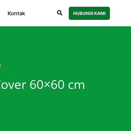
Kontak
HUBUNGI KAMI
m
 Cover 60×60 cm