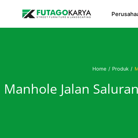
Skip to content
Perusaha
Home
/
Produk
/
M
Manhole Jalan Saluran