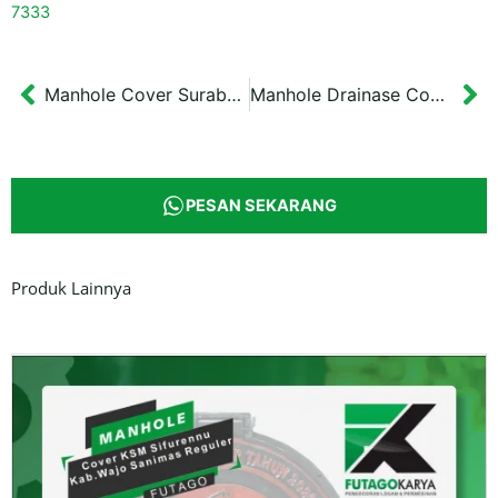
7333
Manhole Cover Surabaya Motif Tugu Bergaris Tepi
Manhole Drainase Cover Labuan Bajo
Prev
Ne
PESAN SEKARANG
Produk Lainnya