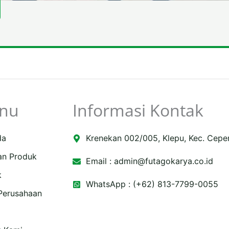
nu
Informasi Kontak
da
Krenekan 002/005, Klepu, Kec. Cepe
an Produk
Email :
admin@futagokarya.co.id
k
WhatsApp : (+62) 813-7799-0055
 Perusahaan
e
ping-