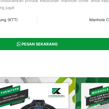
konsultasikan produk kebutuhan manhole cover anda ke
ng juga!
ung (KTT)
Manhole C
PESAN SEKARANG