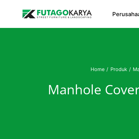
Skip to content
Perusaha
Home
/
Produk
/
Ma
Manhole Cover