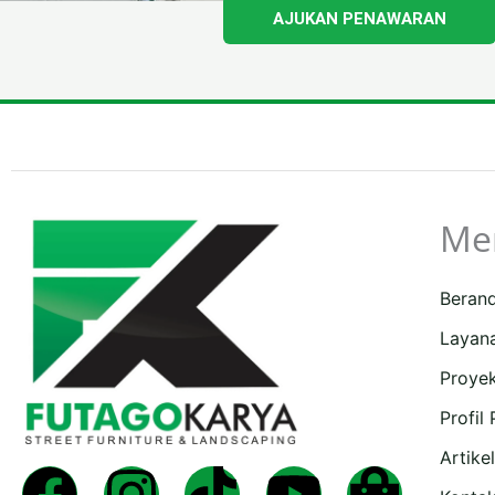
AJUKAN PENAWARAN
Me
Beran
Layan
Proye
Profil
Artikel
Facebook
Instagram
Tiktok
Youtub
Shop