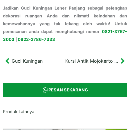
Jadikan Guci Kuningan Leher Panjang sebagai pelengkap
dekorasi ruangan Anda dan nikmati keindahan dan
kemewahannya yang tak lekang oleh waktu! Untuk
pemesanan anda dapat menghubungi nomor
0821-3757-
3003
|
0822-2786-7333
Guci Kuningan
Kursi Antik Mojokerto Dimensi 120x40x70 cm
Prev
Ne
PESAN SEKARANG
Produk Lainnya