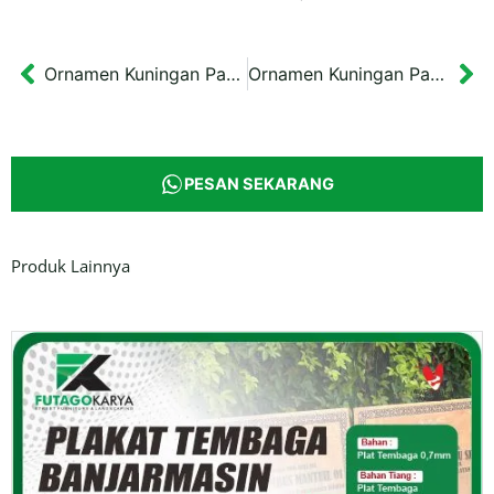
Ornamen Kuningan Patung Merak
Ornamen Kuningan Patung Rusa
Prev
Ne
PESAN SEKARANG
Produk Lainnya