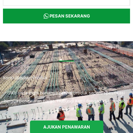
PESAN SEKARANG
Konsultasikan Produk
Jika anda ingin bertanya perihal produk seperti spesifikasi
hingga penawaran harga. Hubungi kami dengan klik tombol di
bawah ini.
AJUKAN PENAWARAN